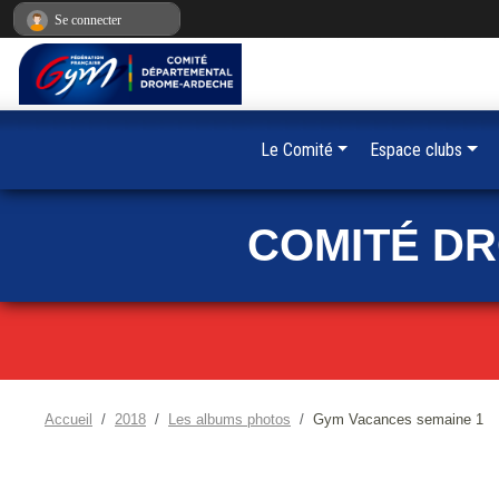
Panneau de gestion des cookies
Se connecter
Le Comité
Espace clubs
COMITÉ D
Accueil
2018
Les albums photos
Gym Vacances semaine 1