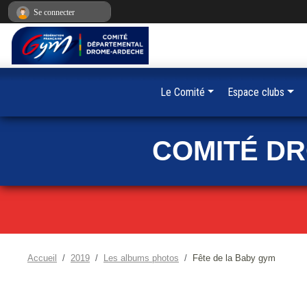
Panneau de gestion des cookies
Se connecter
Le Comité
Espace clubs
COMITÉ D
Accueil
2019
Les albums photos
Fête de la Baby gym