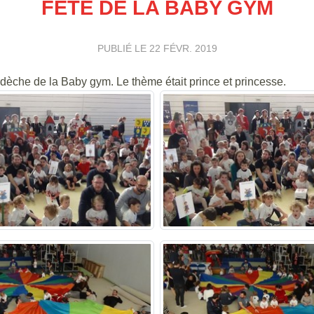
FÊTE DE LA BABY GYM
PUBLIÉ LE
22 FÉVR. 2019
rdèche de la Baby gym. Le thème était prince et princesse.